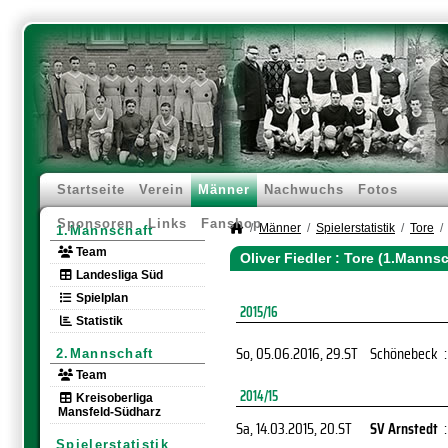
Startseite
Verein
Männer
Nachwuchs
Fotos
Sponsoren
Links
Fanshop
Männer
Spielerstatistik
Tore
1.Mannschaft
Team
Oliver Fiedler : Tore (1.Mannsc
Landesliga Süd
Spielplan
2015/16
Statistik
So, 05.06.2016
, 29.ST
Schönebeck
:
2.Mannschaft
Team
2014/15
Kreisoberliga
Mansfeld-Südharz
Sa, 14.03.2015
, 20.ST
SV Arnstedt
:
Spielerstatistik