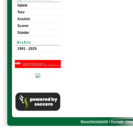
Spiele
Tore
Assists
Scorer
Sünder
Archiv
1991 - 2025
Besucherstatistik
Kontakt
Imp