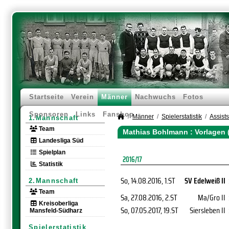
Startseite
Verein
Männer
Nachwuchs
Fotos
Sponsoren
Links
Fanshop
Männer
Spielerstatistik
Assists
1.Mannschaft
Team
Mathias Bohlmann : Vorlagen 
Landesliga Süd
Spielplan
2016/17
Statistik
So, 14.08.2016
, 1.ST
SV Edelweiß II
2.Mannschaft
Team
Sa, 27.08.2016
, 2.ST
Ma/Gro II
Kreisoberliga
So, 07.05.2017
, 19.ST
Siersleben II
Mansfeld-Südharz
Spielerstatistik