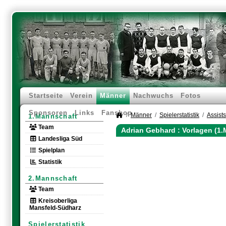
Startseite
Verein
Männer
Nachwuchs
Fotos
Sponsoren
Links
Fanshop
Männer
Spielerstatistik
Assists
1.Mannschaft
Team
Adrian Gebhard : Vorlagen (1
Landesliga Süd
Spielplan
Statistik
2.Mannschaft
Team
Kreisoberliga
Mansfeld-Südharz
Spielerstatistik