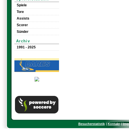
Spiele
Tore
Assists
Scorer
Sünder
Archiv
1991 - 2025
Besucherstatistik
Kontakt
Imp