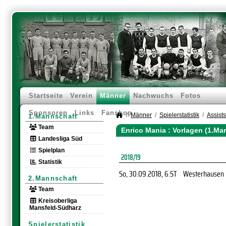
Startseite
Verein
Männer
Nachwuchs
Fotos
Sponsoren
Links
Fanshop
Männer
Spielerstatistik
Assists
1.Mannschaft
Team
Enrico Mania : Vorlagen (1.Ma
Landesliga Süd
Spielplan
2018/19
Statistik
So, 30.09.2018
, 6.ST
Westerhausen
2.Mannschaft
Team
Kreisoberliga
Mansfeld-Südharz
Spielerstatistik