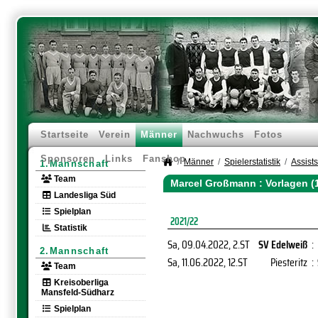
Startseite
Verein
Männer
Nachwuchs
Fotos
Sponsoren
Links
Fanshop
Männer
Spielerstatistik
Assists
1.Mannschaft
Team
Marcel Großmann : Vorlagen (
Landesliga Süd
Spielplan
2021/22
Statistik
Sa, 09.04.2022
, 2.ST
SV Edelweiß
:
2.Mannschaft
Sa, 11.06.2022
, 12.ST
Piesteritz
:
Team
Kreisoberliga
Mansfeld-Südharz
Spielplan