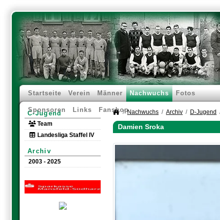
Startseite
Verein
Männer
Nachwuchs
Fotos
Sponsoren
Links
Fanshop
Nachwuchs
Archiv
D-Jugend
C-Jugend
Team
Damien Sroka
Landesliga Staffel IV
Archiv
2003 - 2025