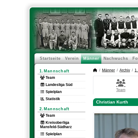
Startseite
Verein
Männer
Nachwuchs
Fo
Männer
Archiv
1
1.Mannschaft
Team
Landesliga Süd
Team
Spielplan
Statistik
Christian Kurth
2.Mannschaft
Team
Kreisoberliga
Mansfeld-Südharz
Spielplan