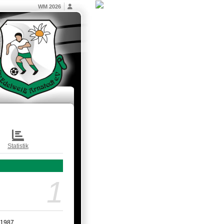
WM 2026
Statistik
1
.1987