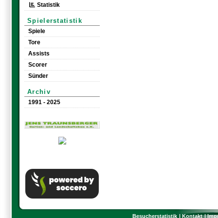
Statistik
Spielerstatistik
Spiele
Tore
Assists
Scorer
Sünder
Archiv
1991 - 2025
Besucherstatistik
Kontakt
Imp