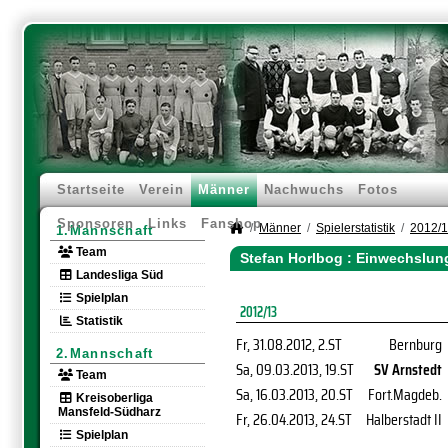
Startseite
Verein
Männer
Nachwuchs
Fotos
Sponsoren
Links
Fanshop
Männer
Spielerstatistik
2012/
1.Mannschaft
Team
Stefan Horlbog : Einwechslun
Landesliga Süd
Spielplan
2012/13
Statistik
Fr, 31.08.2012
, 2.ST
Bernburg
2.Mannschaft
Sa, 09.03.2013
, 19.ST
SV Arnstedt
Team
Sa, 16.03.2013
, 20.ST
Fort.Magdeb.
Kreisoberliga
Mansfeld-Südharz
Fr, 26.04.2013
, 24.ST
Halberstadt II
Spielplan