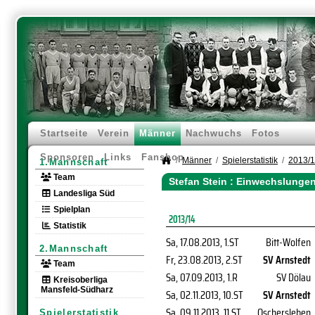
Startseite
Verein
Männer
Nachwuchs
Fotos
Sponsoren
Links
Fanshop
Männer
Spielerstatistik
2013/
1.Mannschaft
Team
Stefan Stein : Einwechslunge
Landesliga Süd
Spielplan
2013/14
Statistik
Sa, 17.08.2013
, 1.ST
Bitt-Wolfen
2.Mannschaft
Fr, 23.08.2013
, 2.ST
SV Arnstedt
Team
Sa, 07.09.2013
, 1.R
SV Dölau
Kreisoberliga
Mansfeld-Südharz
Sa, 02.11.2013
, 10.ST
SV Arnstedt
Sa, 09.11.2013
, 11.ST
Oschersleben
Spielerstatistik