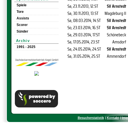
Sa, 23.11.2013
, 12.ST
SV Arnstedt
Spiele
Tore
Sa, 30.11.2013
, 13.ST
Magdeburg II
Assists
Sa, 08.03.2014
, 14.ST
SV Arnstedt
Scorer
So, 23.03.2014
, 16.ST
SV Arnstedt
Sünder
Sa, 29.03.2014
, 17.ST
Schönebeck
Sa, 17.05.2014
, 23.ST
Amsdorf
Archiv
1991 - 2025
Sa, 24.05.2014
, 24.ST
SV Arnstedt
Sa, 31.05.2014
, 25.ST
Ammendorf
Besucherstatistik
Kontakt
Imp