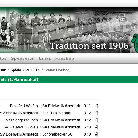
tos
Sponsoren
Links
Fanshop
stik
Spiele
2013/14
Stefan Horlbog
iele (1.Mannschaft)
Bitterfeld-Wolfen
:
SV Edelweiß Arnstedt
0 : 1
SV Edelweiß Arnstedt
:
1.FC Lok Stendal
3 : 2
VfB Sangerhausen
:
SV Edelweiß Arnstedt
3 : 2
SV Blau-Weiß Dölau
:
SV Edelweiß Arnstedt
6 : 8
SV Edelweiß Arnstedt
:
Schönebecker SC
0 : 0