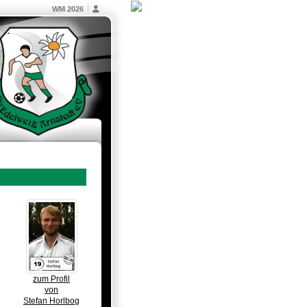
WM 2026
zum Profil
von
Stefan Horlbog