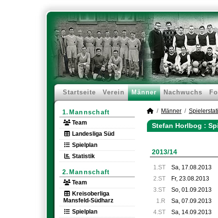
Startseite
Verein
Männer
Nachwuchs
Fo
Männer
Spielerstati
1.Mannschaft
Team
Stefan Horlbog : Sp
Landesliga Süd
Spielplan
2013/14
Statistik
1.ST
Sa, 17.08.2013
2.Mannschaft
2.ST
Fr, 23.08.2013
Team
3.ST
So, 01.09.2013
Kreisoberliga
Mansfeld-Südharz
1.R
Sa, 07.09.2013
Spielplan
4.ST
Sa, 14.09.2013