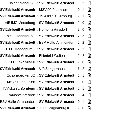
Haldensleber SC
:
SV Edelweiß Arnstedt
1 : 2
SV Edelweiß Arnstedt
:
MSV 90 Preussen
0 : 1
SV Edelweiß Arnstedt
:
TV Askania Bernburg
2 : 2
VfB IMO Merseburg
:
SV Edelweiß Arnstedt
1 : 0
SV Edelweiß Arnstedt
:
Romonta Amsdorf
2 : 0
Oscherslebener SC
:
SV Edelweiß Arnstedt
2 : 3
SV Edelweiß Arnstedt
:
BSV Halle-Ammendorf
2 : 2
1. FC Magdeburg II
:
SV Edelweiß Arnstedt
2 : 2
SV Edelweiß Arnstedt
:
Bitterfeld-Wolfen
1 : 2
1.FC Lok Stendal
:
SV Edelweiß Arnstedt
2 : 0
SV Edelweiß Arnstedt
:
VfB Sangerhausen
6 : 2
Schönebecker SC
:
SV Edelweiß Arnstedt
1 : 1
MSV 90 Preussen
:
SV Edelweiß Arnstedt
1 : 0
TV Askania Bernburg
:
SV Edelweiß Arnstedt
2 : 1
Romonta Amsdorf
:
SV Edelweiß Arnstedt
0 : 4
BSV Halle-Ammendorf
:
SV Edelweiß Arnstedt
0 : 1
SV Edelweiß Arnstedt
:
1. FC Magdeburg II
2 : 0