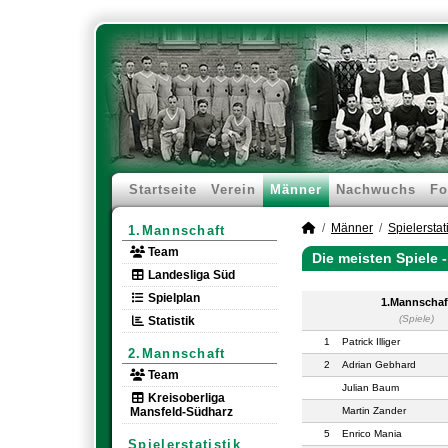
Startseite
Verein
Männer
Nachwuchs
Fo
Männer
Spielerstati
1.Mannschaft
Team
Die meisten Spiele 
Landesliga Süd
Spielplan
1.Mannschaf
(Spiele)
Statistik
1
Patrick Illiger
2.Mannschaft
2
Adrian Gebhard
Team
Julian Baum
Kreisoberliga
Mansfeld-Südharz
Martin Zander
5
Enrico Mania
Spielerstatistik