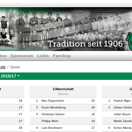
tos
Sponsoren
Links
Fanshop
stik
Spiele
-
2016/17
t
2.Mannschaft
G
(Spiele)
(
28
1
Nico Espenhahn
20
1
Patrick Illiger
27
2
Kevin Meckelburg
19
2
Adrian Gebh
27
3
Christoph Dreher
18
Julian Baum
27
Philipp Mohr
18
Martin Zande
26
5
Lars Brodmann
17
5
Enrico Mania