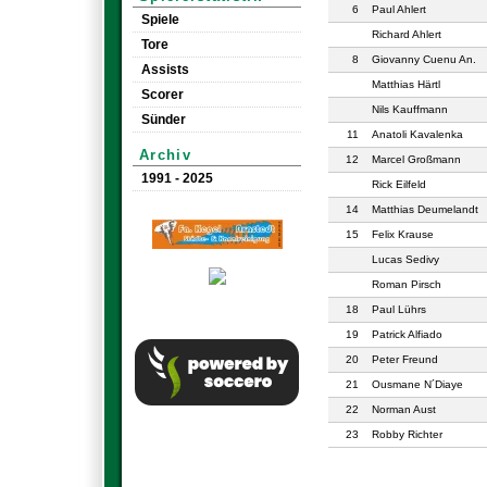
6
Paul Ahlert
Spiele
Richard Ahlert
Tore
8
Giovanny Cuenu An.
Assists
Matthias Härtl
Scorer
Nils Kauffmann
Sünder
11
Anatoli Kavalenka
Archiv
12
Marcel Großmann
1991 - 2025
Rick Eilfeld
14
Matthias Deumelandt
15
Felix Krause
Lucas Sedivy
Roman Pirsch
18
Paul Lührs
19
Patrick Alfiado
20
Peter Freund
21
Ousmane N´Diaye
22
Norman Aust
23
Robby Richter