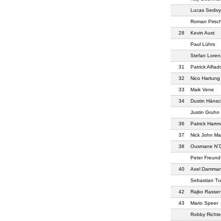
Lucas Sedivy
Roman Pirsc
28
Kevin Aust
Paul Lührs
Stefan Loren
31
Patrick Alfiad
32
Nico Hartung
33
Maik Vene
34
Dustin Häns
Justin Gruhn
36
Patrick Hart
37
Nick John Ma
38
Ousmane N´D
Peter Freund
40
Axel Damma
Sebastian T
42
Rajko Rasser
43
Mario Speer
Robby Richte