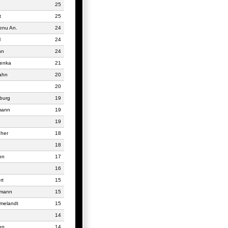
25
t
25
enu An.
24
l
24
nn
24
lenka
21
ahn
20
20
burg
19
mann
19
19
eher
18
18
nn
17
16
rt
15
lmann
15
melandt
15
14
nn
14