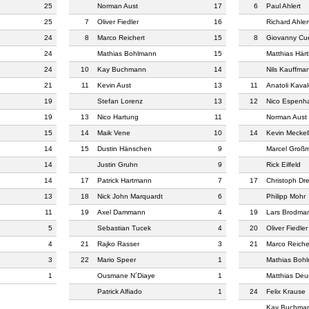
25
Norman Aust
17
6
Paul Ahlert
25
7
Oliver Fiedler
16
Richard Ahler
24
8
Marco Reichert
15
8
Giovanny Cu
24
Mathias Bohlmann
15
Matthias Härt
24
10
Kay Buchmann
14
Nils Kauffma
21
11
Kevin Aust
13
11
Anatoli Kava
19
Stefan Lorenz
13
12
Nico Espenh
19
13
Nico Hartung
11
Norman Aust
15
14
Maik Vene
10
14
Kevin Meckel
14
15
Dustin Hänschen
9
Marcel Groß
14
Justin Gruhn
9
Rick Eilfeld
14
17
Patrick Hartmann
7
17
Christoph Dr
13
18
Nick John Marquardt
6
Philipp Mohr
11
19
Axel Dammann
4
19
Lars Brodma
5
Sebastian Tucek
4
20
Oliver Fiedler
4
21
Rajko Rasser
3
21
Marco Reiche
3
22
Mario Speer
1
Mathias Boh
1
Ousmane N´Diaye
1
Matthias Deu
Patrick Alfiado
1
24
Felix Krause
Kay Buchma