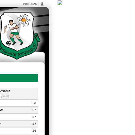
WM 2026
esamt
Spiele)
28
ard
27
27
r
27
26