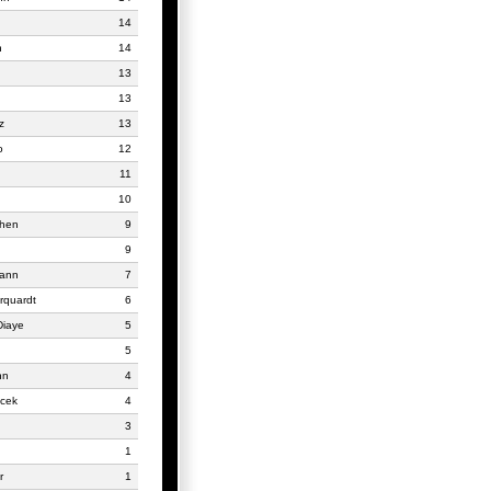
14
h
14
13
13
z
13
o
12
11
10
chen
9
9
mann
7
rquardt
6
iaye
5
5
nn
4
ucek
4
3
1
r
1