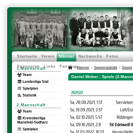
Startseite
Verein
Männer
Nachwuchs
Fotos
Sponsoren
Links
Fanshop
Männer
Spielerstatistik
Spiele
1.Mannschaft
Team
Daniel Weber : Spiele (2.Mann
Landesliga Süd
Spielplan
2021/22
Statistik
Sa, 28.08.2021
, 1.ST
Sierslebe
2.Mannschaft
So, 19.09.2021
, 3.ST
Lütt/Eis
Team
Sa, 02.10.2021
, 5.ST
Röblinge
Kreisoberliga
Mansfeld-Südharz
Sa, 09.10.2021
, 2.R
SV Edelweiß I
Spielplan
Sa, 12.03.2022
, 10.ST
Hergis/Helb