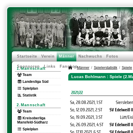
Startseite
Verein
Männer
Nachwuchs
Fotos
Sponsoren
Links
Fanshop
Männer
Spielerstatistik
Spiele
1.Mannschaft
Team
Lucas Bohlmann : Spiele (2.M
Landesliga Süd
Spielplan
2021/22
Statistik
Sa, 28.08.2021
, 1.ST
Sierslebe
2.Mannschaft
So, 12.09.2021
, 2.ST
SV Edelweiß I
Team
So, 19.09.2021
, 3.ST
Lütt/Eis
Kreisoberliga
Mansfeld-Südharz
So, 26.09.2021
, 4.ST
SV Edelweiß I
Spielplan
So, 17.10.2021
, 6.ST
SV Edelweiß I