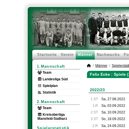
Startseite
Verein
Männer
Nachwuchs
Fo
Männer
Spielerstati
1.Mannschaft
Team
Felix Ecke : Spiele
Landesliga Süd
Spielplan
2022/23
Statistik
1.ST
Sa, 27.08.2022
2.Mannschaft
1.R
Sa, 03.09.2022
Team
2.ST
Sa, 10.09.2022
Kreisoberliga
Mansfeld-Südharz
3.ST
So, 18.09.2022
2.R
Sa, 24.09.2022
Spielerstatistik