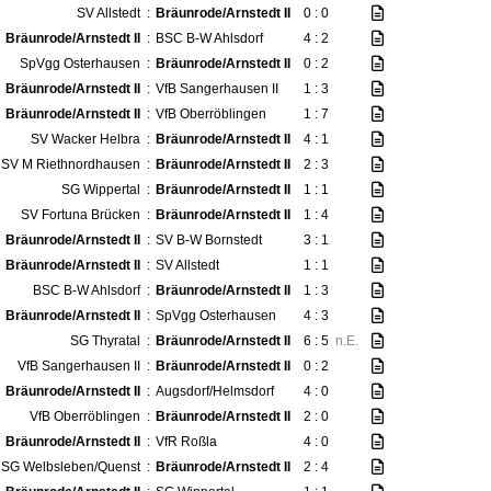
SV Allstedt
:
Bräunrode/Arnstedt II
0 : 0
Bräunrode/Arnstedt II
:
BSC B-W Ahlsdorf
4 : 2
SpVgg Osterhausen
:
Bräunrode/Arnstedt II
0 : 2
Bräunrode/Arnstedt II
:
VfB Sangerhausen II
1 : 3
Bräunrode/Arnstedt II
:
VfB Oberröblingen
1 : 7
SV Wacker Helbra
:
Bräunrode/Arnstedt II
4 : 1
SV M Riethnordhausen
:
Bräunrode/Arnstedt II
2 : 3
SG Wippertal
:
Bräunrode/Arnstedt II
1 : 1
SV Fortuna Brücken
:
Bräunrode/Arnstedt II
1 : 4
Bräunrode/Arnstedt II
:
SV B-W Bornstedt
3 : 1
Bräunrode/Arnstedt II
:
SV Allstedt
1 : 1
BSC B-W Ahlsdorf
:
Bräunrode/Arnstedt II
1 : 3
Bräunrode/Arnstedt II
:
SpVgg Osterhausen
4 : 3
SG Thyratal
:
Bräunrode/Arnstedt II
6 : 5
n.E.
VfB Sangerhausen II
:
Bräunrode/Arnstedt II
0 : 2
Bräunrode/Arnstedt II
:
Augsdorf/Helmsdorf
4 : 0
VfB Oberröblingen
:
Bräunrode/Arnstedt II
2 : 0
Bräunrode/Arnstedt II
:
VfR Roßla
4 : 0
SG Welbsleben/Quenst
:
Bräunrode/Arnstedt II
2 : 4