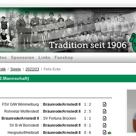
tos
Sponsoren
Links
Fanshop
stik
Spiele
2022/23
Felix Ecke
 (2.Mannschaft)
FSV G/W Wimmelburg
:
Bräunrode/Arnstedt II
1 : 2
Rohnetal Wolferstedt
:
Bräunrode/Arnstedt II
2 : 5
Bräunrode/Arnstedt II
:
SV Fortuna Brücken
1 : 1
SV B-W Bornstedt
:
Bräunrode/Arnstedt II
0 : 1
Hergisdorf/HelbraII
:
Bräunrode/Arnstedt II
0 : 6
(
)