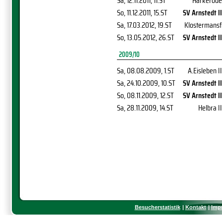
Sa, 12.11.2011
, 11.ST
Harkerode
So, 11.12.2011
, 15.ST
SV Arnstedt II
Sa, 17.03.2012
, 19.ST
Klostermansf
So, 13.05.2012
, 26.ST
SV Arnstedt II
2009/10
Sa, 08.08.2009
, 1.ST
A.Eisleben II
Sa, 24.10.2009
, 10.ST
SV Arnstedt II
So, 08.11.2009
, 12.ST
SV Arnstedt II
Sa, 28.11.2009
, 14.ST
Helbra II
Besucherstatistik
Kontakt
Imp