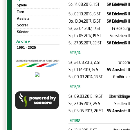
So, 14.08.2016
, 1.ST
SV Edelweiß II
Spiele
Tore
So, 02.10.2016
, 6.ST
SV Edelweiß II
Assists
Do, 13.04.2017
, 15.ST
SV Edelweiß II
Scorer
Sa, 22.04.2017
, 17.ST
Friedeburg
Sünder
So, 07.05.2017
, 19.ST
Siersleben II
Archiv
Sa, 27.05.2017
, 22.ST
SV Edelweiß II
1991 - 2025
2013/14
Sa, 24.08.2013
, 2.ST
Wippra
So, 01.12.2013
, 14.ST
SV Arnstedt II
So, 09.03.2014
, 18.ST
Großörner
2012/13
Sa, 09.03.2013
, 19.ST
Oberröblinge
Sa, 27.04.2013
, 25.ST
Stedten II
So, 05.05.2013
, 26.ST
SV Arnstedt II
2011/12