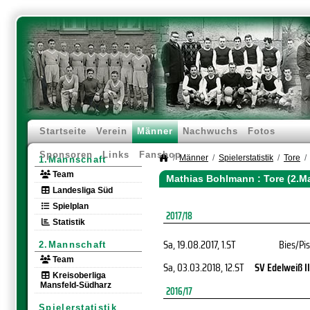
Startseite
Verein
Männer
Nachwuchs
Fotos
Sponsoren
Links
Fanshop
Männer
Spielerstatistik
Tore
1.Mannschaft
Team
Mathias Bohlmann : Tore (2.M
Landesliga Süd
Spielplan
2017/18
Statistik
Sa, 19.08.2017
, 1.ST
Bies/Pis
2.Mannschaft
Team
Sa, 03.03.2018
, 12.ST
SV Edelweiß II
Kreisoberliga
Mansfeld-Südharz
2016/17
Spielerstatistik