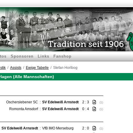
tos
Sponsoren
Links
Fanshop
stik
Assists
Ewige Tabelle
Stefan Horlbog
rlagen (Alle Mannschaften)
Oscherslebener SC
:
SV Edelweiß Arnstedt
2 : 3
(1)
Romonta Amsdorf
:
SV Edelweiß Arnstedt
0 : 4
(1)
SV Edelweiß Arnstedt
:
VfB IMO Merseburg
2 : 0
(1)