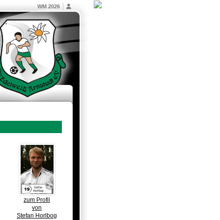
WM 2026
zum Profil
von
Stefan Horlbog