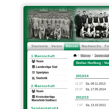
Startseite
Verein
Männer
Nachwuchs
Fo
Männer
Spielerstati
1.Mannschaft
Team
Stefan Horlbog : Vo
Landesliga Süd
Spielplan
2013/14
Statistik
11.ST
Sa, 09.11.2013
2.Mannschaft
23.ST
Sa, 17.05.2014
Team
Kreisoberliga
2012/13
Mansfeld-Südharz
7.ST
Sa, 13.10.2012
Spielerstatistik