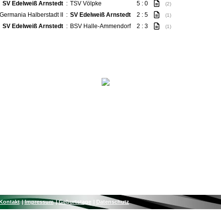
SV Edelweiß Arnstedt
:
TSV Völpke
5 : 0
(2)
Germania Halberstadt II
:
SV Edelweiß Arnstedt
2 : 5
(1)
SV Edelweiß Arnstedt
:
BSV Halle-Ammendorf
2 : 3
(1)
Kontakt
Impressum
Geburtstage
Datenschutz