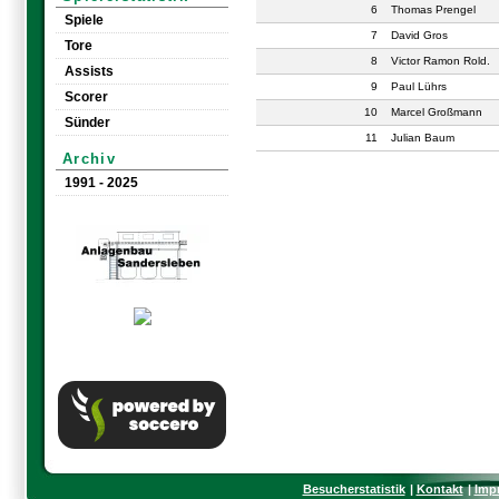
6
Thomas Prengel
Spiele
7
David Gros
Tore
8
Victor Ramon Rold.
Assists
9
Paul Lührs
Scorer
10
Marcel Großmann
Sünder
11
Julian Baum
Archiv
1991 - 2025
Besucherstatistik
Kontakt
Imp