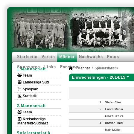
Startseite
Verein
Männer
Nachwuchs
Fotos
Sponsoren
Links
Fanshop
Männer
Spielerstatistik
1.Mannschaft
Team
Einwechslungen -
2014/15
Landesliga Süd
Spielplan
Statistik
1
Stefan Stein
2.Mannschaft
2
Enrico Mania
Team
Oliver Fiedler
Kreisoberliga
Mansfeld-Südharz
4
Bastian Thiel
Maik Müller
Spielerstatistik