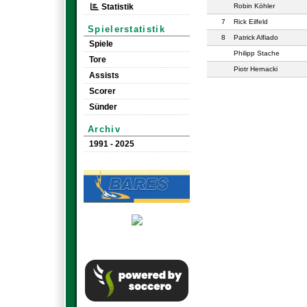
Statistik
Robin Köhler
7
Rick Eilfeld
Spielerstatistik
8
Patrick Alfiado
Spiele
Philipp Stache
Tore
Piotr Hernacki
Assists
Scorer
Sünder
Archiv
1991 - 2025