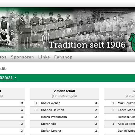
tos
Sponsoren
Links
Fanshop
stik
020/21
t
2.Mannschaft
G
n)
(Einwechslungen)
(Einw
9
1
Daniel Weber
3
1
Max Peuker
4
2
Hannes Reichert
2
2
Enrico Mani
4
Marvin Werthmann
2
Hussein Alk
3
Stefan Abb
2
4
Axel Böttger
3
Stefan Lorenz
2
Daniel Webe