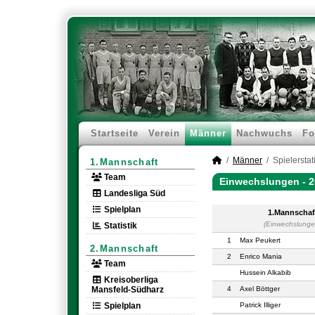
Startseite
Verein
Männer
Nachwuchs
Fo
Männer
Spielerstati
1.Mannschaft
Team
Einwechslungen -
2
Landesliga Süd
Spielplan
1.Mannschaf
(Einwechslunge
Statistik
1
Max Peukert
2.Mannschaft
2
Enrico Mania
Team
Hussein Alkabib
Kreisoberliga
Mansfeld-Südharz
4
Axel Böttger
Spielplan
Patrick Illiger