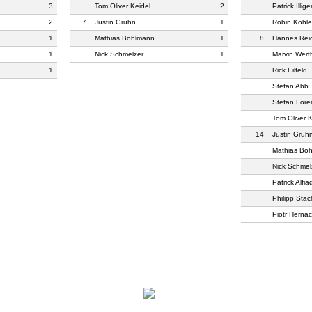
3
Tom Oliver Keidel
2
Patrick Illige
2
7
Justin Gruhn
1
Robin Köhle
1
Mathias Bohlmann
1
8
Hannes Reic
1
Nick Schmelzer
1
Marvin Wer
1
Rick Eilfeld
Stefan Abb
Stefan Lore
Tom Oliver K
14
Justin Gruh
Mathias Bo
Nick Schmel
Patrick Alfia
Philipp Sta
Piotr Hernac