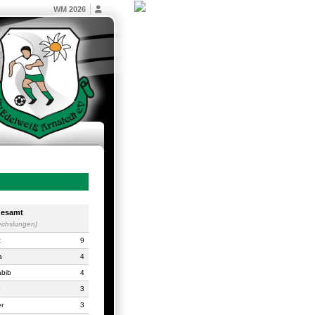
WM 2026
esamt
echslungen)
t
9
a
4
abib
4
3
r
3