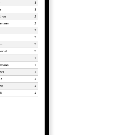
r
3
r
3
hert
2
thmann
2
2
2
nz
2
eidel
2
n
1
hlmann
1
zer
1
do
1
che
1
ki
1