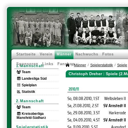
Startseite
Verein
Männer
Nachwuchs
Fotos
Sponsoren
Links
Fanshop
Männer
Spielerstatistik
Spiele
1.Mannschaft
Team
Christoph Dreher : Spiele (2.
Landesliga Süd
Spielplan
2010/11
Statistik
So, 08.08.2010
, 1.ST
Welbsleben II
2.Mannschaft
Sa, 21.08.2010
, 2.ST
SV Arnstedt II
Team
So, 29.08.2010
, 3.ST
Harkerode
Kreisoberliga
Mansfeld-Südharz
Sa, 04.09.2010
, 4.ST
SV Arnstedt II
Sa, 11.09.2010
, 5.ST
Augsdorf
Spielerstatistik