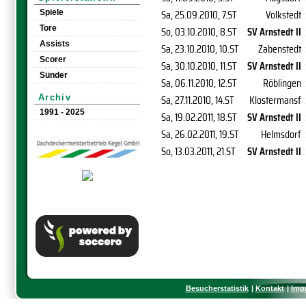
Sa, 25.09.2010
, 7.ST
Volkstedt
Spiele
Tore
So, 03.10.2010
, 8.ST
SV Arnstedt II
Assists
Sa, 23.10.2010
, 10.ST
Zabenstedt
Scorer
Sa, 30.10.2010
, 11.ST
SV Arnstedt II
Sünder
Sa, 06.11.2010
, 12.ST
Röblingen
Sa, 27.11.2010
, 14.ST
Klostermansf
Archiv
1991 - 2025
Sa, 19.02.2011
, 18.ST
SV Arnstedt II
Sa, 26.02.2011
, 19.ST
Helmsdorf
So, 13.03.2011
, 21.ST
SV Arnstedt II
Besucherstatistik
Kontakt
Imp