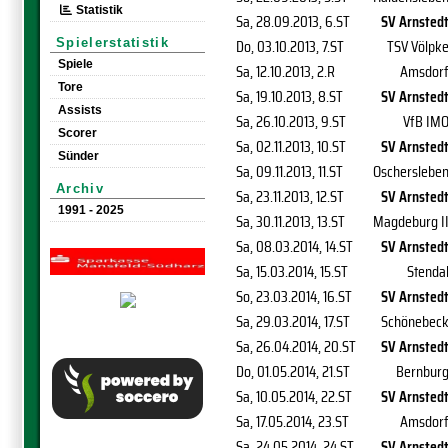
Statistik
Sa, 28.09.2013
, 6.ST
SV Arnsted
Do, 03.10.2013
, 7.ST
TSV Völpk
Spielerstatistik
Spiele
Sa, 12.10.2013
, 2.R
Amsdor
Tore
Sa, 19.10.2013
, 8.ST
SV Arnsted
Assists
Sa, 26.10.2013
, 9.ST
VfB IM
Scorer
Sa, 02.11.2013
, 10.ST
SV Arnsted
Sünder
Sa, 09.11.2013
, 11.ST
Oscherslebe
Archiv
Sa, 23.11.2013
, 12.ST
SV Arnsted
1991 - 2025
Sa, 30.11.2013
, 13.ST
Magdeburg I
Sa, 08.03.2014
, 14.ST
SV Arnsted
Sa, 15.03.2014
, 15.ST
Stenda
So, 23.03.2014
, 16.ST
SV Arnsted
Sa, 29.03.2014
, 17.ST
Schönebec
Sa, 26.04.2014
, 20.ST
SV Arnsted
Do, 01.05.2014
, 21.ST
Bernbur
Sa, 10.05.2014
, 22.ST
SV Arnsted
Sa, 17.05.2014
, 23.ST
Amsdor
Sa, 24.05.2014
, 24.ST
SV Arnsted