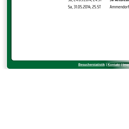
Sa, 31.05.2014
, 25.ST
Ammendor
Besucherstatistik
Kontakt
Imp