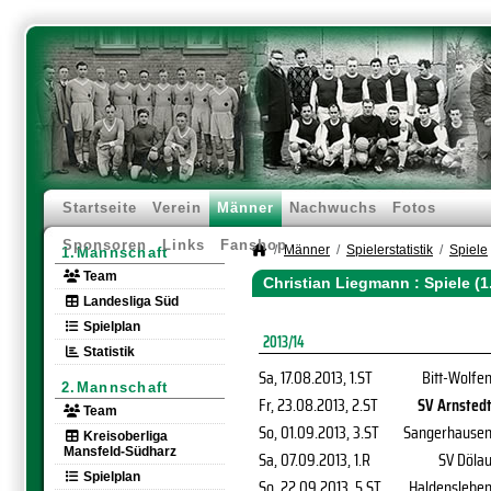
Startseite
Verein
Männer
Nachwuchs
Fotos
Sponsoren
Links
Fanshop
Männer
Spielerstatistik
Spiele
1.Mannschaft
Team
Christian Liegmann : Spiele (
Landesliga Süd
Spielplan
2013/14
Statistik
Sa, 17.08.2013
, 1.ST
Bitt-Wolfe
2.Mannschaft
Fr, 23.08.2013
, 2.ST
SV Arnsted
Team
So, 01.09.2013
, 3.ST
Sangerhause
Kreisoberliga
Mansfeld-Südharz
Sa, 07.09.2013
, 1.R
SV Döla
Spielplan
So, 22.09.2013
, 5.ST
Haldenslebe