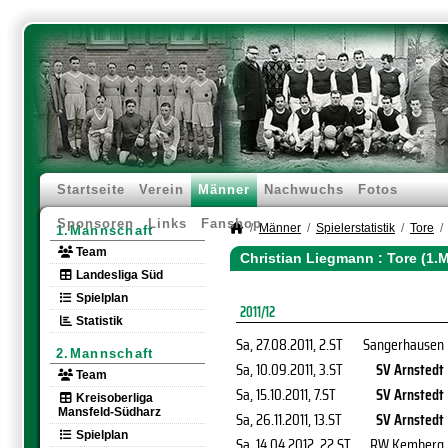
Startseite
Verein
Männer
Nachwuchs
Fotos
Sponsoren
Links
Fanshop
Männer
Spielerstatistik
Tore
1.Mannschaft
Team
Christian Liegmann : Tore (1.
Landesliga Süd
Spielplan
2011/12
Statistik
Sa, 27.08.2011
, 2.ST
Sangerhausen
2.Mannschaft
Sa, 10.09.2011
, 3.ST
SV Arnstedt
Team
Sa, 15.10.2011
, 7.ST
SV Arnstedt
Kreisoberliga
Mansfeld-Südharz
Sa, 26.11.2011
, 13.ST
SV Arnstedt
Spielplan
Sa, 14.04.2012
, 22.ST
RW Kemberg