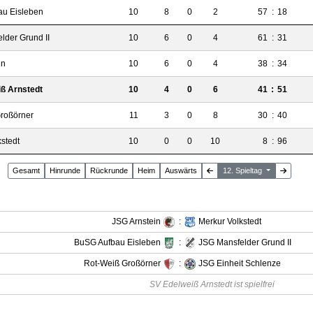
u Eisleben
10
8
0
2
57
:
18
lder Grund II
10
6
0
4
61
:
31
in
10
6
0
4
38
:
34
ß Arnstedt
10
4
0
6
41
:
51
roßörner
11
3
0
8
30
:
40
stedt
10
0
0
10
8
:
96
Gesamt
Hin
runde
Rück
runde
Heim
Auswärts
12. Spieltag
JSG Arnstein
:
Merkur Volkstedt
BuSG Aufbau Eisleben
:
JSG Mansfelder Grund II
Rot-Weiß Großörner
:
JSG Einheit Schlenze
SV Edelweiß Arnstedt ist spielfrei