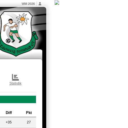
WM 2026
Statistik
Diff
Pkt
+35
27