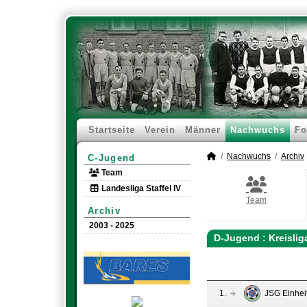
Startseite
Verein
Männer
Nachwuchs
Fo
Nachwuchs
Archiv
C-Jugend
Team
Landesliga Staffel IV
Team
Archiv
2003 - 2025
D-Jugend :
Kreisli
1.
JSG Einhei