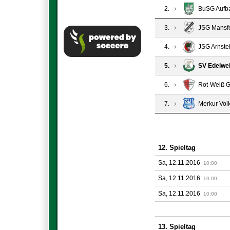
2.
BuSG Aufba
3.
JSG Mansfe
4.
JSG Arnste
5.
SV Edelwei
6.
Rot-Weiß G
7.
Merkur Volk
12. Spieltag
Sa, 12.11.2016
10:00
Sa, 12.11.2016
10:00
Sa, 12.11.2016
10:00
13. Spieltag