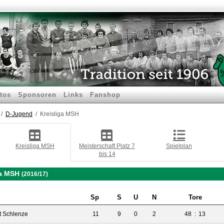
tos
Sponsoren
Links
Fanshop
D-Jugend
Kreisliga MSH
Kreisliga MSH
Meisterschaft Platz 7
Spielplan
bis 14
ga MSH
(2016/17)
Sp
S
U
N
Tore
t Schlenze
11
9
0
2
48
:
13