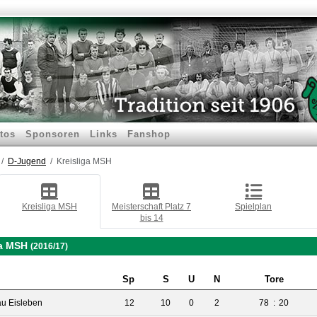
tos
Sponsoren
Links
Fanshop
D-Jugend
Kreisliga MSH
Kreisliga MSH
Meisterschaft Platz 7
Spielplan
bis 14
ga MSH
(2016/17)
Sp
S
U
N
Tore
u Eisleben
12
10
0
2
78
:
20