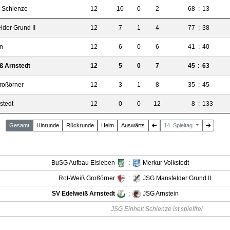
t Schlenze
12
10
0
2
68
:
13
der Grund II
12
7
1
4
77
:
38
in
12
6
0
6
41
:
40
ß Arnstedt
12
5
0
7
45
:
63
roßörner
12
3
1
8
35
:
45
stedt
12
0
0
12
8
:
133
Gesamt
Hin
runde
Rück
runde
Heim
Auswärts
14. Spieltag
BuSG Aufbau Eisleben
:
Merkur Volkstedt
Rot-Weiß Großörner
:
JSG Mansfelder Grund II
SV Edelweiß Arnstedt
:
JSG Arnstein
JSG Einheit Schlenze ist spielfrei