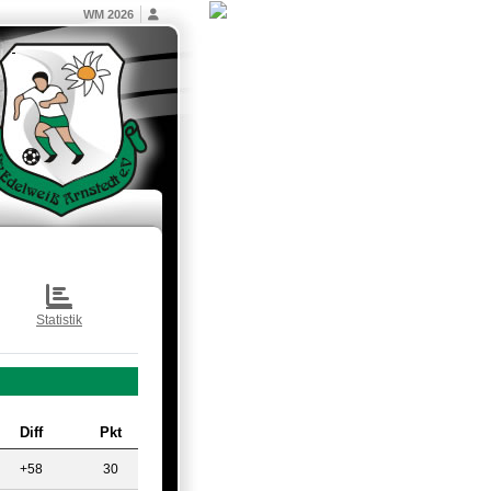
WM 2026
Statistik
Diff
Pkt
+58
30