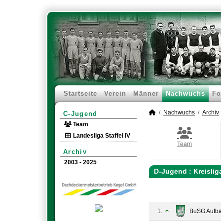
Startseite
Verein
Männer
Nachwuchs
Fo
Nachwuchs
Archiv
C-Jugend
Team
Landesliga Staffel IV
Team
Archiv
2003 - 2025
D-Jugend :
Kreisli
1.
BuSG Aufba