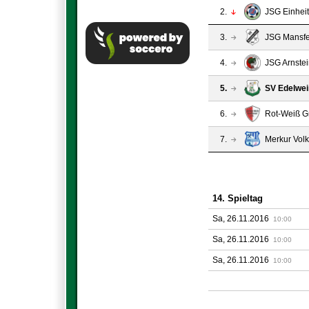
2.
JSG Einhei
3.
JSG Mansfel
4.
JSG Arnste
5.
SV Edelwei
6.
Rot-Weiß G
7.
Merkur Volk
14. Spieltag
Sa, 26.11.2016
10:00
Sa, 26.11.2016
10:00
Sa, 26.11.2016
10:00