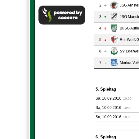
2.
JSG Arnste
3.
JSG Mansfe
4.
BuSG Aufba
5.
Rot-Weiß G
6.
SV Edelwei
7.
Merkur Volk
5. Spieltag
Sa, 10.09.2016
10:00
Sa, 10.09.2016
10:00
Sa, 10.09.2016
10:00
6. Spieltag