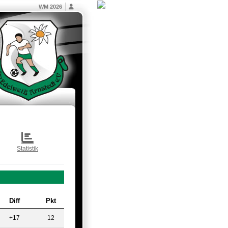
WM 2026
Statistik
Diff
Pkt
+17
12