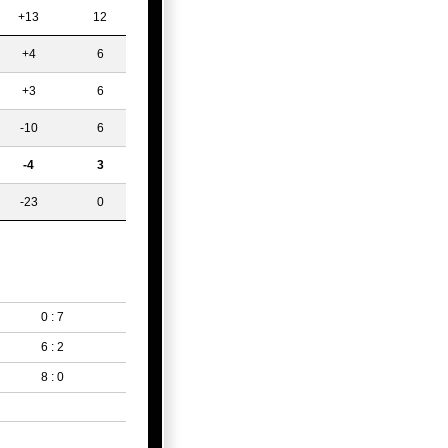
+13
12
+4
6
+3
6
-10
6
-4
3
-23
0
0 : 7
6 : 2
8 : 0