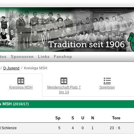
tos
Sponsoren
Links
Fanshop
D-Jugend
Kreisliga MSH
Kreisliga MSH
Meisterschaft Platz 7
Spielplan
bis 14
ga MSH
(2016/17)
Sp
S
U
N
Tore
t Schlenze
5
4
0
1
23
:
6