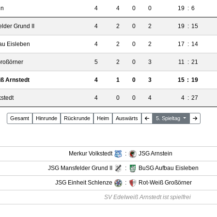
in
4
4
0
0
19
:
6
lder Grund II
4
2
0
2
19
:
15
u Eisleben
4
2
0
2
17
:
14
roßörner
5
2
0
3
11
:
21
ß Arnstedt
4
1
0
3
15
:
19
stedt
4
0
0
4
4
:
27
Gesamt
Hin
runde
Rück
runde
Heim
Auswärts
5. Spieltag
Merkur Volkstedt
:
JSG Arnstein
JSG Mansfelder Grund II
:
BuSG Aufbau Eisleben
JSG Einheit Schlenze
:
Rot-Weiß Großörner
SV Edelweiß Arnstedt ist spielfrei