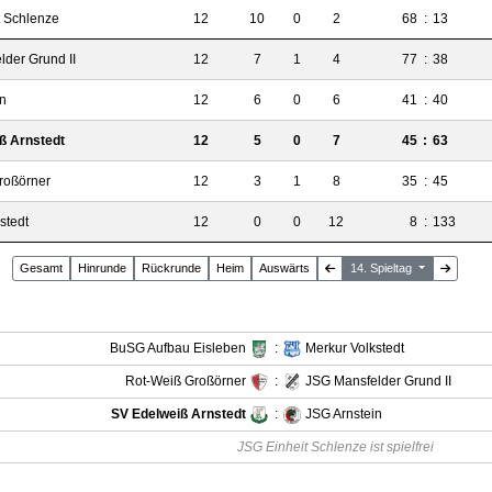
t Schlenze
12
10
0
2
68
:
13
der Grund II
12
7
1
4
77
:
38
in
12
6
0
6
41
:
40
ß Arnstedt
12
5
0
7
45
:
63
roßörner
12
3
1
8
35
:
45
stedt
12
0
0
12
8
:
133
Gesamt
Hin
runde
Rück
runde
Heim
Auswärts
14. Spieltag
BuSG Aufbau Eisleben
:
Merkur Volkstedt
Rot-Weiß Großörner
:
JSG Mansfelder Grund II
SV Edelweiß Arnstedt
:
JSG Arnstein
JSG Einheit Schlenze ist spielfrei