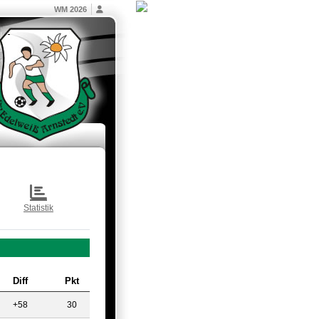
WM 2026
Statistik
Diff
Pkt
+58
30