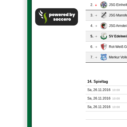
2.
JSG Einhei
3.
JSG Mansfel
4.
JSG Arnste
5.
SV Edelwei
6.
Rot-Weiß G
7.
Merkur Volk
14. Spieltag
Sa, 26.11.2016
10:00
Sa, 26.11.2016
10:00
Sa, 26.11.2016
10:00