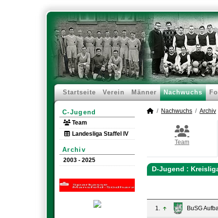
Startseite
Verein
Männer
Nachwuchs
Fo
Nachwuchs
Archiv
C-Jugend
Team
Landesliga Staffel IV
Team
Archiv
2003 - 2025
D-Jugend :
Kreisli
1.
BuSG Aufba