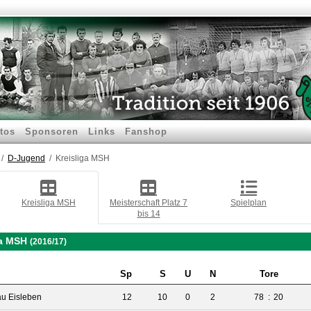
tos
Sponsoren
Links
Fanshop
D-Jugend
Kreisliga MSH
Kreisliga MSH
Meisterschaft Platz 7
Spielplan
bis 14
ga MSH
(2016/17)
Sp
S
U
N
Tore
u Eisleben
12
10
0
2
78
:
20