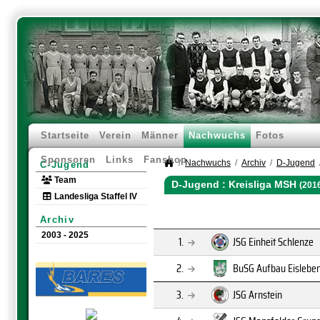
Startseite
Verein
Männer
Nachwuchs
Fotos
Sponsoren
Links
Fanshop
Nachwuchs
Archiv
D-Jugend
C-Jugend
Team
D-Jugend :
Kreisliga MSH
(201
Landesliga Staffel IV
Archiv
2003 - 2025
1.
JSG Einheit Schlenze
2.
BuSG Aufbau Eislebe
3.
JSG Arnstein