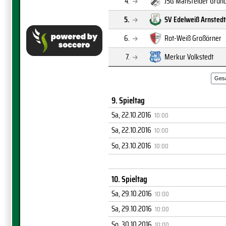
4.
JSG Mansfelder Grund
5.
SV Edelweiß Arnstedt
6.
Rot-Weiß Großörner
7.
Merkur Volkstedt
Ges
9. Spieltag
Sa, 22.10.2016
10:00
Sa, 22.10.2016
10:00
So, 23.10.2016
10:00
10. Spieltag
Sa, 29.10.2016
10:00
Sa, 29.10.2016
10:00
So, 30.10.2016
10:00