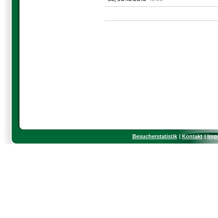
Besucherstatistik
Kontakt
Imp