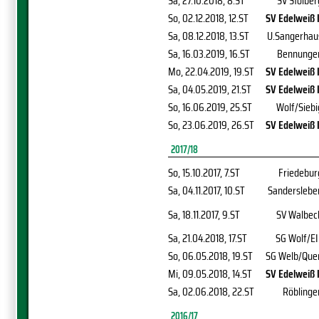
Sa, 27.10.2018
, 8.ST
SV Stolber
So, 02.12.2018
, 12.ST
SV Edelweiß I
Sa, 08.12.2018
, 13.ST
U.Sangerhau
Sa, 16.03.2019
, 16.ST
Bennunge
Mo, 22.04.2019
, 19.ST
SV Edelweiß I
Sa, 04.05.2019
, 21.ST
SV Edelweiß I
So, 16.06.2019
, 25.ST
Wolf/Siebi
So, 23.06.2019
, 26.ST
SV Edelweiß I
2017/18
So, 15.10.2017
, 7.ST
Friedebur
Sa, 04.11.2017
, 10.ST
Sanderslebe
Sa, 18.11.2017
, 9.ST
SV Walbec
Sa, 21.04.2018
, 17.ST
SG Wolf/EI
So, 06.05.2018
, 19.ST
SG Welb/Que
Mi, 09.05.2018
, 14.ST
SV Edelweiß I
Sa, 02.06.2018
, 22.ST
Röblinge
2016/17