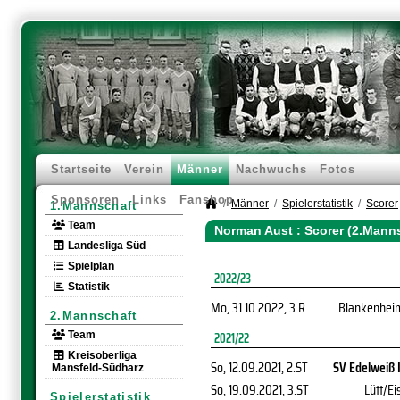
Startseite
Verein
Männer
Nachwuchs
Fotos
Sponsoren
Links
Fanshop
Männer
Spielerstatistik
Scorer
1.Mannschaft
Team
Norman Aust : Scorer (2.Mann
Landesliga Süd
Spielplan
2022/23
Statistik
Mo, 31.10.2022
, 3.R
Blankenhei
2.Mannschaft
Team
2021/22
Kreisoberliga
So, 12.09.2021
, 2.ST
SV Edelweiß I
Mansfeld-Südharz
So, 19.09.2021
, 3.ST
Lütt/Eis
Spielerstatistik