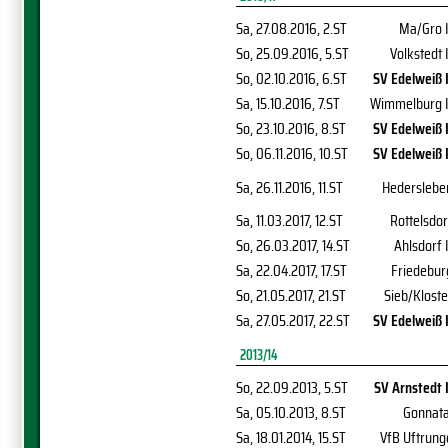
Sa, 27.08.2016
, 2.ST
Ma/Gro I
So, 25.09.2016
, 5.ST
Volkstedt I
So, 02.10.2016
, 6.ST
SV Edelweiß I
Sa, 15.10.2016
, 7.ST
Wimmelburg I
So, 23.10.2016
, 8.ST
SV Edelweiß I
So, 06.11.2016
, 10.ST
SV Edelweiß I
Sa, 26.11.2016
, 11.ST
Hederslebe
Sa, 11.03.2017
, 12.ST
Rottelsdor
So, 26.03.2017
, 14.ST
Ahlsdorf I
Sa, 22.04.2017
, 17.ST
Friedebur
So, 21.05.2017
, 21.ST
Sieb/Kloste
Sa, 27.05.2017
, 22.ST
SV Edelweiß I
2013/14
So, 22.09.2013
, 5.ST
SV Arnstedt I
Sa, 05.10.2013
, 8.ST
Gonnata
Sa, 18.01.2014
, 15.ST
VfB Uftrung