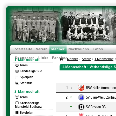
Startseite
Verein
Männer
Nachwuchs
Fotos
Sponsoren
Links
Fanshop
Männer
Archiv
1.Mannschaft
1.Mannschaft
Team
1.Mannschaft :
Verbandsliga 
Landesliga Süd
Spielplan
Statistik
1.
BSV Halle-Ammendo
2.Mannschaft
2.
SV Blau-Weiß Zorba
Team
Kreisoberliga
SV Dessau 05
Mansfeld-Südharz
Spielplan