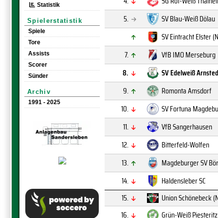
4.
SG Rot-Weiß Thalhei
Statistik
5.
SV Blau-Weiß Dölau
Spielerstatistik
Spiele
SV Eintracht Elster (N
Tore
7.
VfB IMO Merseburg
Assists
Scorer
8.
SV Edelweiß Arnsted
Sünder
9.
Romonta Amsdorf
Archiv
1991 - 2025
10.
SV Fortuna Magdeb
11.
VfB Sangerhausen
12.
Bitterfeld-Wolfen
13.
Magdeburger SV Bö
14.
Haldensleber SC
15.
Union Schönebeck (N
16.
Grün-Weiß Piesteritz