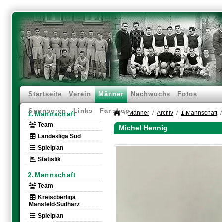
Startseite
Verein
Männer
Nachwuchs
Fotos
Sponsoren
Links
Fanshop
Männer
Archiv
1.Mannschaft
1.Mannschaft
Team
Michel Hennig
Landesliga Süd
Spielplan
Statistik
2.Mannschaft
Team
Kreisoberliga
Mansfeld-Südharz
Spielplan