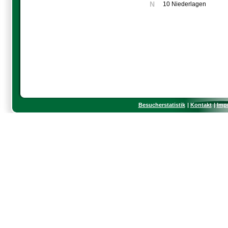
N
10 Niederlagen
Besucherstatistik
Kontakt
Imp