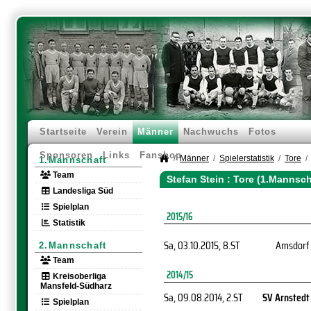
Startseite
Verein
Männer
Nachwuchs
Fotos
Sponsoren
Links
Fanshop
Männer
Spielerstatistik
Tore
1.Mannschaft
Team
Stefan Stein : Tore (1.Mannsch
Landesliga Süd
Spielplan
2015/16
Statistik
Sa, 03.10.2015
, 8.ST
Amsdorf
2.Mannschaft
Team
2014/15
Kreisoberliga
Mansfeld-Südharz
Sa, 09.08.2014
, 2.ST
SV Arnstedt
Spielplan