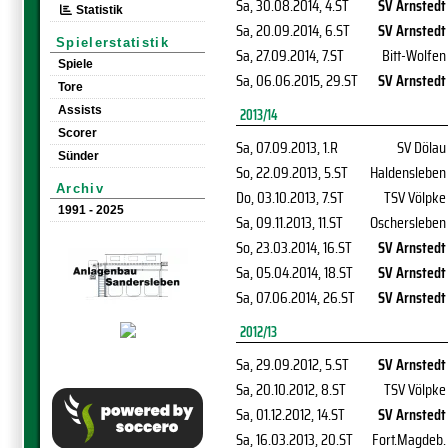
Sa, 30.08.2014
, 4.ST
SV Arnstedt
Statistik
Sa, 20.09.2014
, 6.ST
SV Arnstedt
Spielerstatistik
Sa, 27.09.2014
, 7.ST
Bitt-Wolfen
Spiele
Sa, 06.06.2015
, 29.ST
SV Arnstedt
Tore
Assists
2013/14
Scorer
Sa, 07.09.2013
, 1.R
SV Dölau
Sünder
So, 22.09.2013
, 5.ST
Haldensleben
Archiv
Do, 03.10.2013
, 7.ST
TSV Völpke
1991 - 2025
Sa, 09.11.2013
, 11.ST
Oschersleben
So, 23.03.2014
, 16.ST
SV Arnstedt
Sa, 05.04.2014
, 18.ST
SV Arnstedt
Sa, 07.06.2014
, 26.ST
SV Arnstedt
2012/13
Sa, 29.09.2012
, 5.ST
SV Arnstedt
Sa, 20.10.2012
, 8.ST
TSV Völpke
Sa, 01.12.2012
, 14.ST
SV Arnstedt
Sa, 16.03.2013
, 20.ST
Fort.Magdeb.