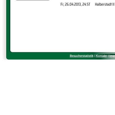
Fr, 26.04.2013
, 24.ST
Halberstadt II
Besucherstatistik
Kontakt
Imp