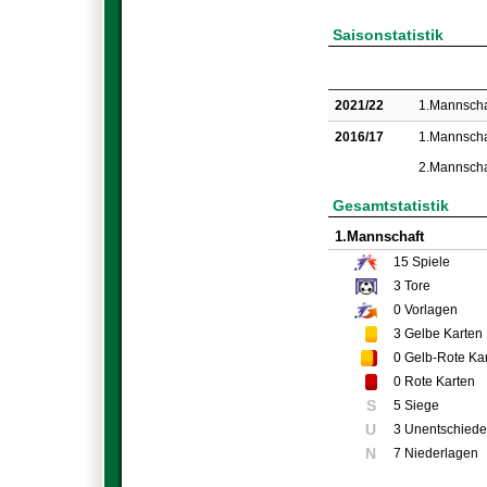
Saisonstatistik
2021/22
1.Mannscha
2016/17
1.Mannscha
2.Mannscha
Gesamtstatistik
1.Mannschaft
15
Spiele
3
Tore
0
Vorlagen
3
Gelbe Karten
0
Gelb-Rote Ka
0
Rote Karten
S
5 Siege
U
3 Unentschied
N
7 Niederlagen