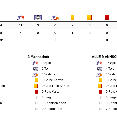
ft
11
3
0
2
0
0
ft
4
0
0
1
0
0
ft
1
1
1
0
0
0
2.Mannschaft
ALLE MANNSC
1
Spiel
16
Spie
1
Tor
4
Tore
1
Vorlage
1
Vorla
0
Gelbe Karten
3
Gelbe
rten
0
Gelb-Rote Karten
0
Gelb-
0
Rote Karten
0
Rote 
S
S
1 Sieg
6 Siege
U
U
en
0 Unentschieden
3 Unen
N
N
0 Niederlagen
7 Niede