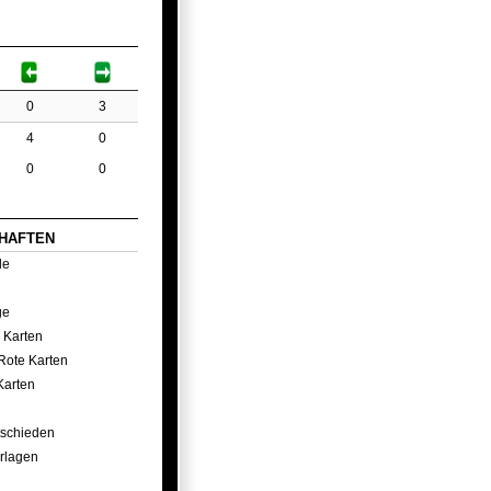
0
3
4
0
0
0
HAFTEN
le
ge
 Karten
Rote Karten
Karten
tschieden
rlagen