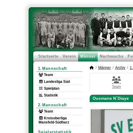
Startseite
Verein
Männer
Nachwuchs
Fo
Männer
Archiv
1
1.Mannschaft
Team
Landesliga Süd
Team
Spielplan
Statistik
Ousmane N´Diaye
2.Mannschaft
Team
Kreisoberliga
Mansfeld-Südharz
Spielerstatistik