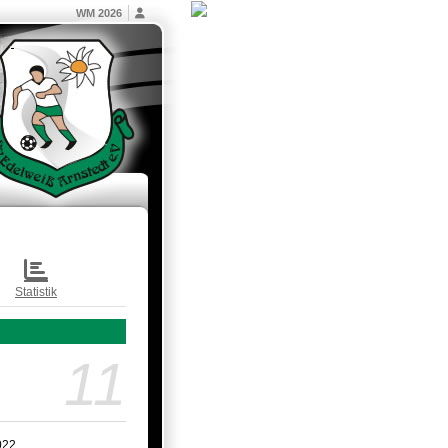
WM 2026
Statistik
11
022