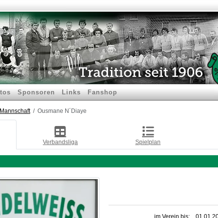
tos
Sponsoren
Links
Fanshop
.Mannschaft
Ousmane N´Diaye
Verbandsliga
Spielplan
im Verein bis:
01.01.2