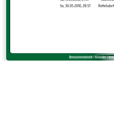
So, 30.05.2010
, 28.ST
Rottelsdor
Besucherstatistik
Kontakt
Imp