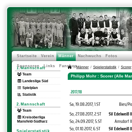
Startseite
Verein
Männer
Nachwuchs
Fotos
Sponsoren
Links
Fanshop
Männer
Spielerstatistik
Scorer
1.Mannschaft
Team
Philipp Mohr : Scorer (Alle M
Landesliga Süd
Spielplan
2017/18
Statistik
Sa, 19.08.2017
, 1.ST
Bies/Pi
2.Mannschaft
Team
So, 27.08.2017
, 2.ST
SV Edelweiß I
Kreisoberliga
So, 24.09.2017
, 5.ST
Amsdorf I
Mansfeld-Südharz
So, 01.10.2017
, 6.ST
SV Edelweiß I
Spielerstatistik