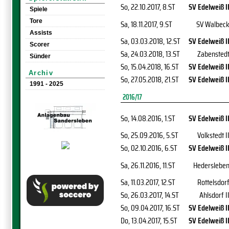
So, 22.10.2017
, 8.ST
SV Edelweiß I
Spiele
Tore
Sa, 18.11.2017
, 9.ST
SV Walbec
Assists
Sa, 03.03.2018
, 12.ST
SV Edelweiß I
Scorer
Sa, 24.03.2018
, 13.ST
Zabensted
Sünder
So, 15.04.2018
, 16.ST
SV Edelweiß I
Archiv
So, 27.05.2018
, 21.ST
SV Edelweiß I
1991 - 2025
2016/17
So, 14.08.2016
, 1.ST
SV Edelweiß I
So, 25.09.2016
, 5.ST
Volkstedt I
So, 02.10.2016
, 6.ST
SV Edelweiß I
Sa, 26.11.2016
, 11.ST
Hederslebe
Sa, 11.03.2017
, 12.ST
Rottelsdor
So, 26.03.2017
, 14.ST
Ahlsdorf I
So, 09.04.2017
, 16.ST
SV Edelweiß I
Do, 13.04.2017
, 15.ST
SV Edelweiß I