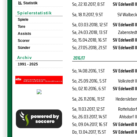
So, 22.10.2017
, 8.ST
SV Edelweiß I
Statistik
Spielerstatistik
Sa, 18.11.2017
, 9.ST
SV Walbec
Spiele
Sa, 03.03.2018
, 12.ST
SV Edelweiß I
Tore
Sa, 24.03.2018
, 13.ST
Zabensted
Assists
So, 15.04.2018
, 16.ST
SV Edelweiß I
Scorer
So, 27.05.2018
, 21.ST
SV Edelweiß I
Sünder
2016/17
Archiv
1991 - 2025
So, 14.08.2016
, 1.ST
SV Edelweiß I
So, 25.09.2016
, 5.ST
Volkstedt I
So, 02.10.2016
, 6.ST
SV Edelweiß I
Sa, 26.11.2016
, 11.ST
Hederslebe
Sa, 11.03.2017
, 12.ST
Rottelsdor
So, 26.03.2017
, 14.ST
Ahlsdorf I
So, 09.04.2017
, 16.ST
SV Edelweiß I
Do, 13.04.2017
, 15.ST
SV Edelweiß I