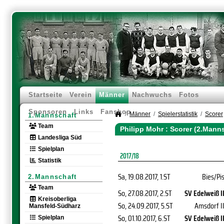
Startseite
Verein
Männer
Nachwuchs
Fotos
Sponsoren
Links
Fanshop
Männer
Spielerstatistik
Scorer
1.Mannschaft
Team
Philipp Mohr : Scorer (2.Mann
Landesliga Süd
Spielplan
2017/18
Statistik
Sa, 19.08.2017
, 1.ST
Bies/Pi
2.Mannschaft
Team
So, 27.08.2017
, 2.ST
SV Edelweiß I
Kreisoberliga
So, 24.09.2017
, 5.ST
Amsdorf I
Mansfeld-Südharz
So, 01.10.2017
, 6.ST
SV Edelweiß I
Spielplan