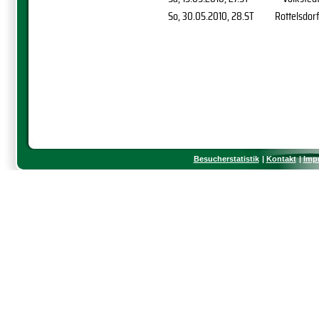
So, 30.05.2010
, 28.ST
Rottelsdor
Besucherstatistik
Kontakt
Imp