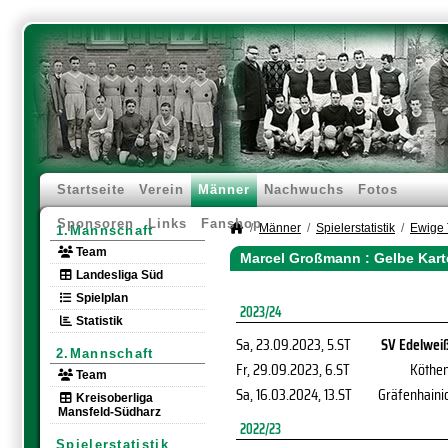
Startseite
Verein
Männer
Nachwuchs
Fotos
Sponsoren
Links
Fanshop
Männer
Spielerstatistik
Ewige 
1.Mannschaft
Team
Marcel Großmann : Gelbe Kart
Landesliga Süd
Spielplan
2023/24
Statistik
Sa, 23.09.2023
, 5.ST
SV Edelwei
2.Mannschaft
Fr, 29.09.2023
, 6.ST
Köthe
Team
Sa, 16.03.2024
, 13.ST
Gräfenhaini
Kreisoberliga
Mansfeld-Südharz
2022/23
Spielerstatistik