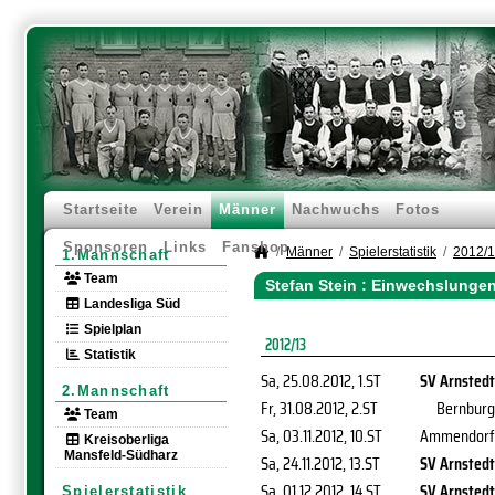
Startseite
Verein
Männer
Nachwuchs
Fotos
Sponsoren
Links
Fanshop
Männer
Spielerstatistik
2012/
1.Mannschaft
Team
Stefan Stein : Einwechslunge
Landesliga Süd
Spielplan
2012/13
Statistik
Sa, 25.08.2012
, 1.ST
SV Arnstedt
2.Mannschaft
Fr, 31.08.2012
, 2.ST
Bernburg
Team
Sa, 03.11.2012
, 10.ST
Ammendorf
Kreisoberliga
Mansfeld-Südharz
Sa, 24.11.2012
, 13.ST
SV Arnstedt
Sa, 01.12.2012
, 14.ST
SV Arnstedt
Spielerstatistik