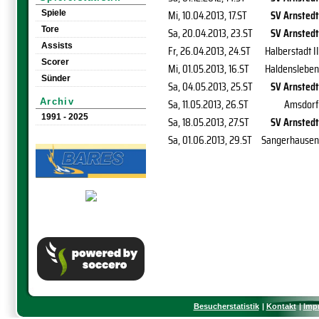
Mi, 10.04.2013
, 17.ST
SV Arnstedt
Spiele
Tore
Sa, 20.04.2013
, 23.ST
SV Arnstedt
Assists
Fr, 26.04.2013
, 24.ST
Halberstadt II
Scorer
Mi, 01.05.2013
, 16.ST
Haldensleben
Sünder
Sa, 04.05.2013
, 25.ST
SV Arnstedt
Sa, 11.05.2013
, 26.ST
Amsdorf
Archiv
1991 - 2025
Sa, 18.05.2013
, 27.ST
SV Arnstedt
Sa, 01.06.2013
, 29.ST
Sangerhausen
Besucherstatistik
Kontakt
Imp