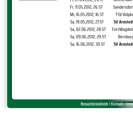
Fr, 11.05.2012
, 26.ST
Sandersdor
Mi, 16.05.2012
, 16.ST
TSV Völpk
Sa, 19.05.2012
, 27.ST
SV Arnsted
Sa, 02.06.2012
, 28.ST
Fort.Magdeb
Sa, 09.06.2012
, 29.ST
Bernbur
Sa, 16.06.2012
, 30.ST
SV Arnsted
Besucherstatistik
Kontakt
Imp