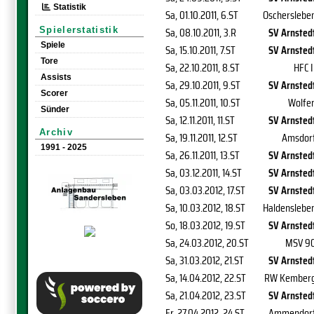
Statistik
Sa, 01.10.2011
, 6.ST
Oscherslebe
Sa, 08.10.2011
, 3.R
SV Arnsted
Spielerstatistik
Spiele
Sa, 15.10.2011
, 7.ST
SV Arnsted
Tore
Sa, 22.10.2011
, 8.ST
HFC I
Assists
Sa, 29.10.2011
, 9.ST
SV Arnsted
Scorer
Sa, 05.11.2011
, 10.ST
Wolfe
Sünder
Sa, 12.11.2011
, 11.ST
SV Arnsted
Archiv
Sa, 19.11.2011
, 12.ST
Amsdor
1991 - 2025
Sa, 26.11.2011
, 13.ST
SV Arnsted
Sa, 03.12.2011
, 14.ST
SV Arnsted
Sa, 03.03.2012
, 17.ST
SV Arnsted
Sa, 10.03.2012
, 18.ST
Haldenslebe
So, 18.03.2012
, 19.ST
SV Arnsted
Sa, 24.03.2012
, 20.ST
MSV 9
Sa, 31.03.2012
, 21.ST
SV Arnsted
Sa, 14.04.2012
, 22.ST
RW Kember
Sa, 21.04.2012
, 23.ST
SV Arnsted
Fr, 27.04.2012
, 24.ST
Ammendor