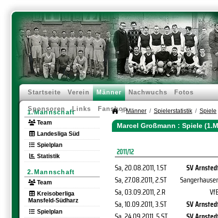
Startseite
Verein
Männer
Nachwuchs
Fotos
Sponsoren
Links
Fanshop
Männer
Spielerstatistik
Spiele
1.Mannschaft
Team
Marcel Großmann : Spiele (1.
Landesliga Süd
Spielplan
2011/12
Statistik
Sa, 20.08.2011
, 1.ST
SV Arnsted
2.Mannschaft
Sa, 27.08.2011
, 2.ST
Sangerhause
Team
Sa, 03.09.2011
, 2.R
Vf
Kreisoberliga
Mansfeld-Südharz
Sa, 10.09.2011
, 3.ST
SV Arnsted
Spielplan
Sa, 24.09.2011
, 5.ST
SV Arnsted