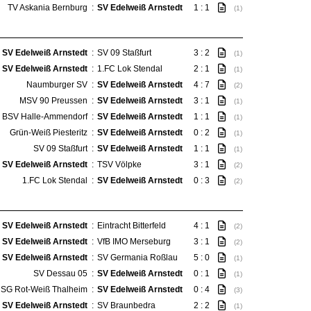
TV Askania Bernburg
:
SV Edelweiß Arnstedt
1 : 1
(1)
SV Edelweiß Arnstedt
:
SV 09 Staßfurt
3 : 2
(1)
SV Edelweiß Arnstedt
:
1.FC Lok Stendal
2 : 1
(1)
Naumburger SV
:
SV Edelweiß Arnstedt
4 : 7
(2)
MSV 90 Preussen
:
SV Edelweiß Arnstedt
3 : 1
(1)
BSV Halle-Ammendorf
:
SV Edelweiß Arnstedt
1 : 1
(1)
Grün-Weiß Piesteritz
:
SV Edelweiß Arnstedt
0 : 2
(1)
SV 09 Staßfurt
:
SV Edelweiß Arnstedt
1 : 1
(1)
SV Edelweiß Arnstedt
:
TSV Völpke
3 : 1
(2)
1.FC Lok Stendal
:
SV Edelweiß Arnstedt
0 : 3
(2)
SV Edelweiß Arnstedt
:
Eintracht Bitterfeld
4 : 1
(2)
SV Edelweiß Arnstedt
:
VfB IMO Merseburg
3 : 1
(2)
SV Edelweiß Arnstedt
:
SV Germania Roßlau
5 : 0
(1)
SV Dessau 05
:
SV Edelweiß Arnstedt
0 : 1
(1)
SG Rot-Weiß Thalheim
:
SV Edelweiß Arnstedt
0 : 4
(3)
SV Edelweiß Arnstedt
:
SV Braunbedra
2 : 2
(1)