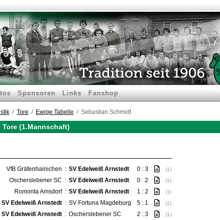
tos
Sponsoren
Links
Fanshop
stik
Tore
Ewige Tabelle
Sebastian Schmidt
 Tore (1.Mannschaft)
VfB Gräfenhainichen
:
SV Edelweiß Arnstedt
0 : 3
(1)
Oscherslebener SC
:
SV Edelweiß Arnstedt
0 : 2
(1)
Romonta Amsdorf
:
SV Edelweiß Arnstedt
1 : 2
(1)
SV Edelweiß Arnstedt
:
SV Fortuna Magdeburg
5 : 1
(1)
SV Edelweiß Arnstedt
:
Oscherslebener SC
2 : 3
(1)