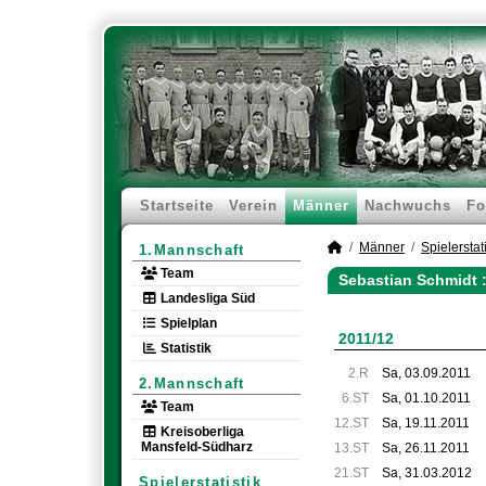
Startseite
Verein
Männer
Nachwuchs
Fo
Männer
Spielerstati
1.Mannschaft
Team
Sebastian Schmidt :
Landesliga Süd
Spielplan
2011/12
Statistik
2.R
Sa, 03.09.2011
2.Mannschaft
6.ST
Sa, 01.10.2011
Team
12.ST
Sa, 19.11.2011
Kreisoberliga
Mansfeld-Südharz
13.ST
Sa, 26.11.2011
21.ST
Sa, 31.03.2012
Spielerstatistik