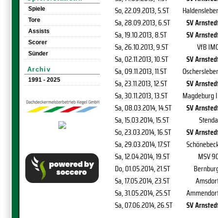
So, 22.09.2013
, 5.ST
Haldenslebe
Spiele
Tore
Sa, 28.09.2013
, 6.ST
SV Arnsted
Assists
Sa, 19.10.2013
, 8.ST
SV Arnsted
Scorer
Sa, 26.10.2013
, 9.ST
VfB IM
Sünder
Sa, 02.11.2013
, 10.ST
SV Arnsted
Sa, 09.11.2013
, 11.ST
Oscherslebe
Archiv
1991 - 2025
Sa, 23.11.2013
, 12.ST
SV Arnsted
Sa, 30.11.2013
, 13.ST
Magdeburg I
Sa, 08.03.2014
, 14.ST
SV Arnsted
Sa, 15.03.2014
, 15.ST
Stenda
So, 23.03.2014
, 16.ST
SV Arnsted
Sa, 29.03.2014
, 17.ST
Schönebec
Sa, 12.04.2014
, 19.ST
MSV 9
Do, 01.05.2014
, 21.ST
Bernbur
Sa, 17.05.2014
, 23.ST
Amsdor
Sa, 31.05.2014
, 25.ST
Ammendor
Sa, 07.06.2014
, 26.ST
SV Arnsted